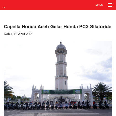
MENU
Home
Profil
Capella Honda Aceh Gelar Honda PCX Silaturide
Rabu, 16 April 2025
Produk
Jaringan
Karir
HC3
AHASS
Hubungi Kami
Apps